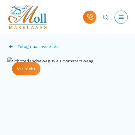
Ga naar de inhoud
Terug naar overzicht
Verkocht