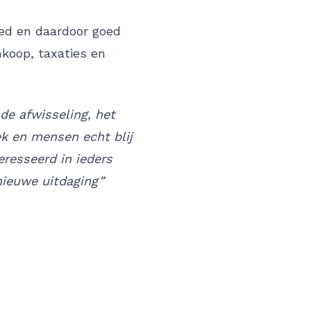
ied en daardoor goed
nkoop, taxaties en
de afwisseling, het
k en mensen echt blij
resseerd in ieders
nieuwe uitdaging”