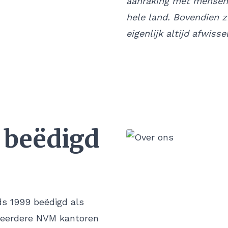
aanraking met mensen u
hele land. Bovendien z
eigenlijk altijd afwisse
 beëdigd
ds 1999 beëdigd als
meerdere NVM kantoren