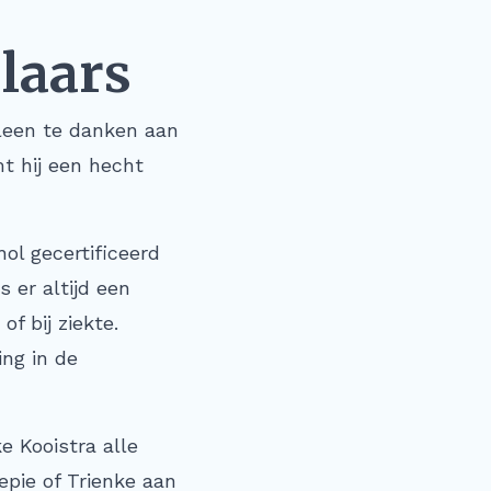
laars
alleen te danken aan
t hij een hecht
hol gecertificeerd
 er altijd een
f bij ziekte.
ing in de
e Kooistra alle
Iepie of Trienke aan