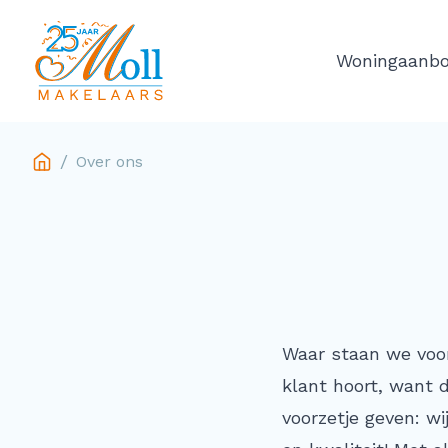
Ga naar de inhoud
Woningaanb
/
Over ons
Waar staan we voor
klant hoort, want 
voorzetje geven: w