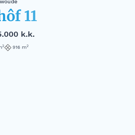
swoude
hôf 11
.000 k.k.
2
2
m
916 m