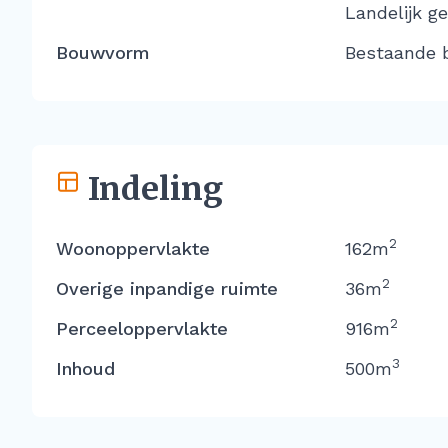
Landelijk g
Bouwvorm
Bestaande 
Indeling
2
Woonoppervlakte
162m
2
Overige inpandige ruimte
36m
2
Perceeloppervlakte
916m
3
Inhoud
500m