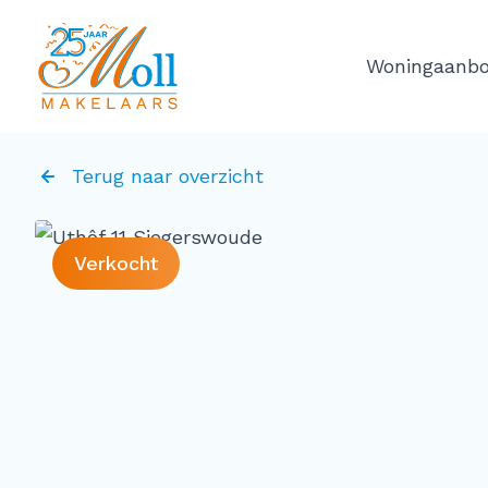
Ga naar de inhoud
Woningaanb
Terug naar overzicht
Verkocht