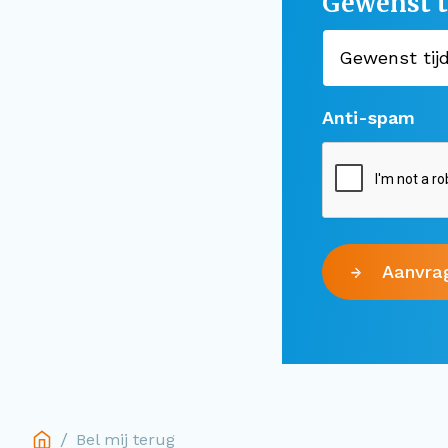
Gewenst t
Anti-spam
Aanvra
/
Bel mij terug