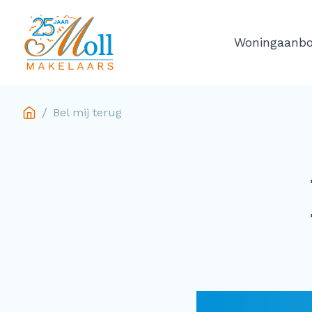
Ga naar de inhoud
Woningaanb
/
Bel mij terug