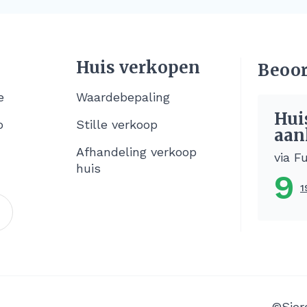
Huis verkopen
Beoor
e
Waardebepaling
Hui
o
Stille verkoop
aan
Afhandeling verkoop
via F
huis
9
1
©Sier