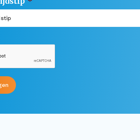
ijdstip
*
gen