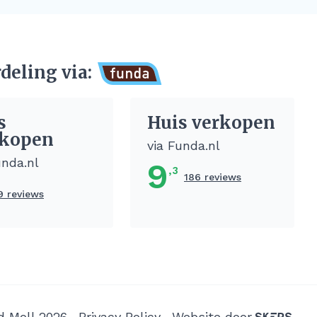
deling via:
s
Huis verkopen
kopen
via Funda.nl
unda.nl
9
,3
186 reviews
9 reviews
d Moll 2026
Privacy Policy
Website door