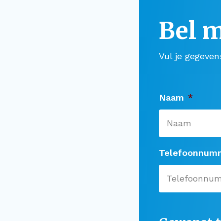
Bel m
Vul je gegeven
Naam
*
Telefoonnum