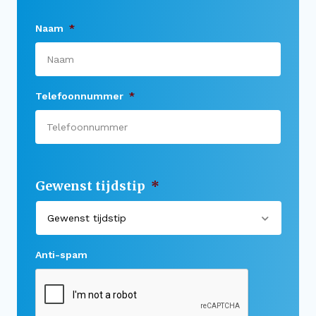
Meer
Naam
*
Buitenstate Makelaar
Woningwaarde (indicatie) in één minuut…
Zoeker aangeboden!
Telefoonnummer
*
Koop zonder risico
Waardevast Garantie
Dubbele maandlasten
Gratis Zoekservice
Gewenst tijdstip
*
Blog & Vlog
Veelgestelde vragen
Anti-spam