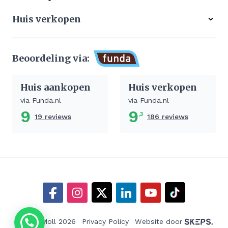
Ons werkgebied
Gratis zoekservice
Huis verkopen
Aangekocht
Koop zonder risico
Waardebepaling
Stille verkoop
Beoordeling via:
Afhandeling verkoop huis
Huis aankopen
Huis verkopen
via Funda.nl
via Funda.nl
9
9
,3
19 reviews
186 reviews
©Sierd Moll 2026
Privacy Policy
Website door