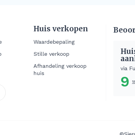
Huis verkopen
Beoor
e
Waardebepaling
Hui
o
Stille verkoop
aan
Afhandeling verkoop
via F
huis
9
1
©Sier