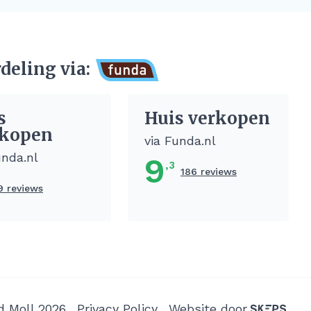
deling via:
s
Huis verkopen
kopen
via Funda.nl
unda.nl
9
,3
186 reviews
9 reviews
d Moll 2026
Privacy Policy
Website door