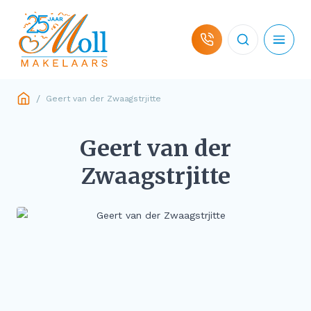
Ga naar de inhoud
/
Geert van der Zwaagstrjitte
Woningaanbod
Geert van der
Hulp bij koop
Zwaagstrjitte
Hulp bij verkoop
Over ons
Contact