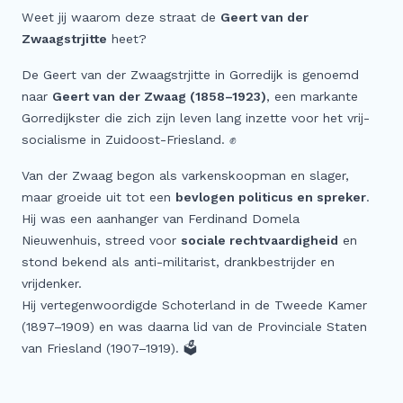
Meer
Weet jij waarom deze straat de
Geert van der
Zwaagstrjitte
heet?
Buitenstate Makelaar
De Geert van der Zwaagstrjitte in Gorredijk is genoemd
Woningwaarde (indicatie) in één minuut…
naar
Geert van der Zwaag (1858–1923)
, een markante
Zoeker aangeboden!
Gorredijkster die zich zijn leven lang inzette voor het vrij-
Koop zonder risico
socialisme in Zuidoost-Friesland. ✊
Waardevast Garantie
Van der Zwaag begon als varkenskoopman en slager,
Dubbele maandlasten
maar groeide uit tot een
bevlogen politicus en spreker
.
Hij was een aanhanger van Ferdinand Domela
Gratis Zoekservice
Nieuwenhuis, streed voor
sociale rechtvaardigheid
en
Blog & Vlog
stond bekend als anti-militarist, drankbestrijder en
Veelgestelde vragen
vrijdenker.
Hij vertegenwoordigde Schoterland in de Tweede Kamer
(1897–1909) en was daarna lid van de Provinciale Staten
van Friesland (1907–1919). 🗳️