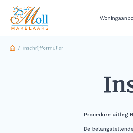
Ga naar de inhoud
Woningaanb
/
Inschrijfformulier
In
Procedure uitleg B
De belangstellend