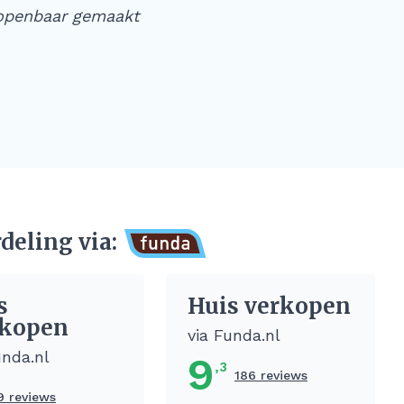
 openbaar gemaakt
deling via:
s
Huis verkopen
kopen
via Funda.nl
unda.nl
9
,3
186 reviews
9 reviews