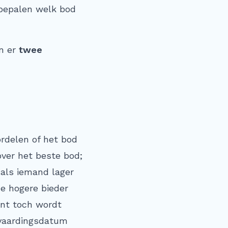
 bepalen welk bod
jn er
twee
ordelen of het bod
over het beste bod;
 als iemand lager
de hogere bieder
ent toch wordt
nvaardingsdatum