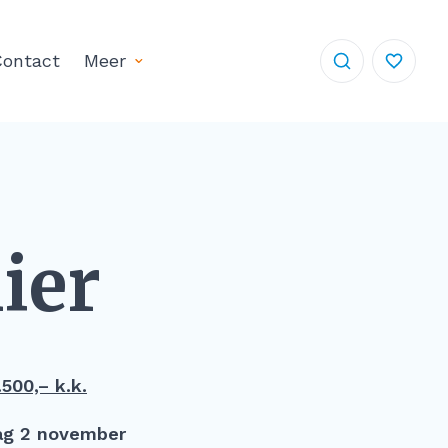
ontact
Meer
ier
500,– k.k.
g 2 november