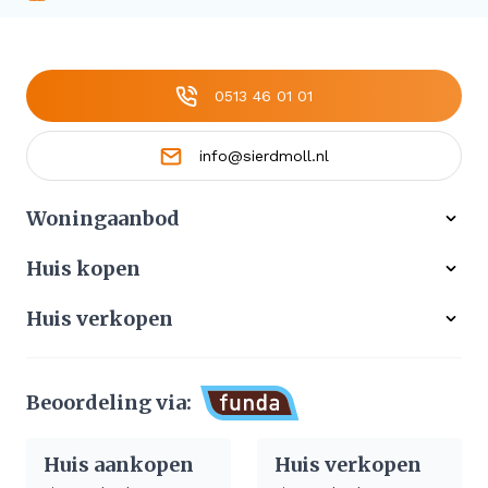
0513 46 01 01
info@sierdmoll.nl
Woningaanbod
Alle woningen
Huis kopen
Ons werkgebied
Gratis zoekservice
Huis verkopen
Aangekocht
Koop zonder risico
Waardebepaling
Stille verkoop
Beoordeling via:
Afhandeling verkoop huis
Huis aankopen
Huis verkopen