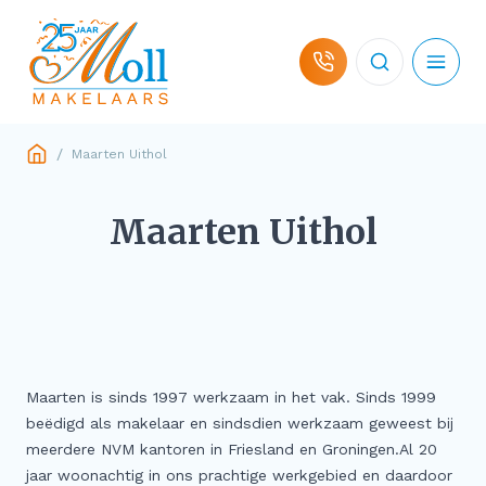
Ga naar de inhoud
/
Maarten Uithol
Woningaanbod
Maarten Uithol
Hulp bij koop
Hulp bij verkoop
Over ons
Maarten is sinds 1997 werkzaam in het vak. Sinds 1999
beëdigd als makelaar en sindsdien werkzaam geweest bij
Contact
meerdere NVM kantoren in Friesland en Groningen.Al 20
jaar woonachtig in ons prachtige werkgebied en daardoor