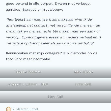
Meer
goed bekend in alle dorpen. Ervaren met verkoop,
aankoop, taxaties en nieuwbouw:
Buitenstate Makelaar
“Het leukst aan mijn werk als makelaar vind ik de
Woningwaarde (indicatie) in één minuut…
afwisseling, het contact met verschillende mensen, de
Zoeker aangeboden!
dynamiek en mensen echt blij maken met een aan- of
verkoop. Oprecht geïnteresseerd in ieders verhaal en ik
Koop zonder risico
zie iedere opdracht weer als een nieuwe uitdaging”
Waardevast Garantie
Kennismaken met mijn collega’s? Klik hieronder op de
Dubbele maandlasten
foto voor meer informatie.
Gratis Zoekservice
Blog & Vlog
Trienke Kooistra
Iepie Zijlstra
Veelgestelde vragen
Jeannette Schram – Moll
Petra Moll
Sierd Moll
/
Maarten Uithol