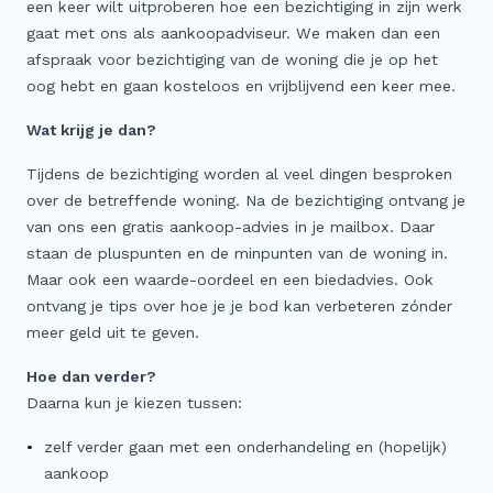
een keer wilt uitproberen hoe een bezichtiging in zijn werk
Meer
gaat met ons als aankoopadviseur. We maken dan een
afspraak voor bezichtiging van de woning die je op het
Buitenstate Makelaar
oog hebt en gaan kosteloos en vrijblijvend een keer mee.
Woningwaarde (indicatie) in één minuut…
Wat krijg je dan?
Zoeker aangeboden!
Koop zonder risico
Tijdens de bezichtiging worden al veel dingen besproken
over de betreffende woning. Na de bezichtiging ontvang je
Waardevast Garantie
van ons een gratis aankoop-advies in je mailbox. Daar
Dubbele maandlasten
staan de pluspunten en de minpunten van de woning in.
Gratis Zoekservice
Maar ook een waarde-oordeel en een biedadvies. Ook
ontvang je tips over hoe je je bod kan verbeteren zónder
Blog & Vlog
meer geld uit te geven.
Veelgestelde vragen
Hoe dan verder?
Daarna kun je kiezen tussen:
zelf verder gaan met een onderhandeling en (hopelijk)
aankoop