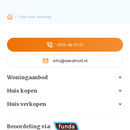
/
Tips voor aankoop
0513 46 01 01
info@sierdmoll.nl
Woningaanbod
Alle woningen
Huis kopen
Ons werkgebied
Gratis zoekservice
Huis verkopen
Aangekocht
Koop zonder risico
Waardebepaling
Stille verkoop
Beoordeling via: