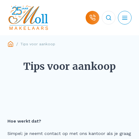
Ga naar de inhoud
/
Tips voor aankoop
Woningaanbod
Tips voor aankoop
Hulp bij koop
Hulp bij verkoop
Over ons
Hoe werkt dat?
Contact
Simpel: je neemt contact op met ons kantoor als je graag