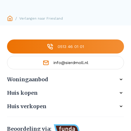
/
Verlangen naar Friesland
0513 46 01 01
info@sierdmoll.nl
Woningaanbod
Alle woningen
Huis kopen
Ons werkgebied
Gratis zoekservice
Huis verkopen
Aangekocht
Koop zonder risico
Waardebepaling
Stille verkoop
Beoordeling via: