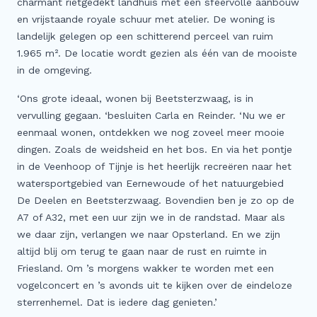
charmant rietgedekt landhuis met een sfeervolle aanbouw
en vrijstaande royale schuur met atelier. De woning is
landelijk gelegen op een schitterend perceel van ruim
1.965 m². De locatie wordt gezien als één van de mooiste
in de omgeving.
‘Ons grote ideaal, wonen bij Beetsterzwaag, is in
vervulling gegaan. ‘besluiten Carla en Reinder. ‘Nu we er
eenmaal wonen, ontdekken we nog zoveel meer mooie
dingen. Zoals de weidsheid en het bos. En via het pontje
in de Veenhoop of Tijnje is het heerlijk recreëren naar het
watersportgebied van Eernewoude of het natuurgebied
De Deelen en Beetsterzwaag. Bovendien ben je zo op de
A7 of A32, met een uur zijn we in de randstad. Maar als
we daar zijn, verlangen we naar Opsterland. En we zijn
altijd blij om terug te gaan naar de rust en ruimte in
Friesland. Om ’s morgens wakker te worden met een
vogelconcert en ’s avonds uit te kijken over de eindeloze
sterrenhemel. Dat is iedere dag genieten.’