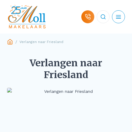
Ga naar de inhoud
/
Verlangen naar Friesland
Woningaanbod
Verlangen naar
Hulp bij koop
Friesland
Hulp bij verkoop
Over ons
Contact