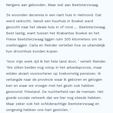
Meer
Nergens aan gebonden. Maar wel aan Beetsterzwaag.
Buitenstate Makelaar
Ze woonden decennia in een riant huis in Helmond. Dat
werd verkocht. Vanuit een huurhuis in Boekel werd
Woningwaarde (indicatie) in één minuut…
gezocht naar het ideale huis in of rond….. Beetsterzwaag.
Zoeker aangeboden!
Best lastig, want tussen het Brabantse Boekel en het
Koop zonder risico
Friese Beetsterzwaag liggen ruim 200 kilometers om te
overbruggen. Carla en Reinder vertellen hoe ze uiteindelijk
Waardevast Garantie
hun droomhuis konden kopen.
Dubbele maandlasten
‘Voor mijn werk rijd ik het hele land door, ‘ vertelt Reinder.
Gratis Zoekservice
‘We zitten beiden nog volop in het arbeidsproces, maar
Blog & Vlog
wilden alvast voorsorteren op toekomstig pensioen. Ik
Veelgestelde vragen
verlangde naar de provincie waar ik geboren en getogen
ben en waar we vroeger met het gezin ook hebben
gewoond: Friesland. De nuchterheid van de mensen. Het
goede sociale netwerk dat we hier nog steeds hebben.
Maar zeker ook het schilderachtige Beetsterzwaag en
omgeving hebben ons hart gestolen. ‘