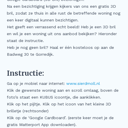
Meer
Na een bezichtiging krijgen kijkers van ons een gratis 3D
bril, zodat ze thuis in alle rust de betreffende woning nog
Buitenstate Makelaar
een keer digitaal kunnen bezichtigen.
Woningwaarde (indicatie) in één minuut…
Het geeft een verrassend echt beeld! Heb je een 3D bril
en wil je een woning uit ons aanbod bekijken? Hieronder
Zoeker aangeboden!
staat de instructie.
Koop zonder risico
Heb je nog geen bril? Haal er één kosteloos op aan de
Waardevast Garantie
Badweg 30 te Gorredijk.
Dubbele maandlasten
Gratis Zoekservice
Instructie:
Blog & Vlog
Ga op je mobiel naar internet:
www.sierdmoll.nl
Veelgestelde vragen
Klik de gewenste woning aan en scroll omlaag, boven de
foto’s staat een KUBUS icoontje, die aanklikken.
Klik op het pijltje. Klik op het icoon van het kleine 3D
brilletje (rechtsonder)
Klik op de ‘Google Cardboard’. (eerste keer moet je de
gratis Matterport App downloaden).