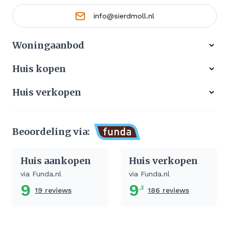
info@sierdmoll.nl
Woningaanbod
Alle woningen
Huis kopen
Ons werkgebied
Gratis zoekservice
Huis verkopen
Aangekocht
Koop zonder risico
Waardebepaling
Stille verkoop
Beoordeling via:
Afhandeling verkoop huis
Huis aankopen
Huis verkopen
via Funda.nl
via Funda.nl
9
9
,3
19 reviews
186 reviews