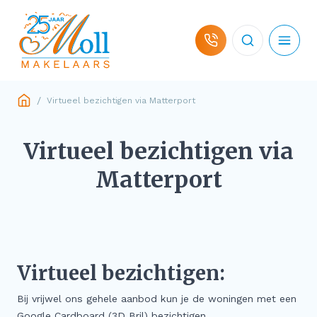
Ga naar de inhoud
/
Virtueel bezichtigen via Matterport
Woningaanbod
Virtueel bezichtigen via
Hulp bij koop
Matterport
Hulp bij verkoop
Over ons
Virtueel bezichtigen:
Contact
Bij vrijwel ons gehele aanbod kun je de woningen met een
Google Cardboard (3D Bril) bezichtigen.