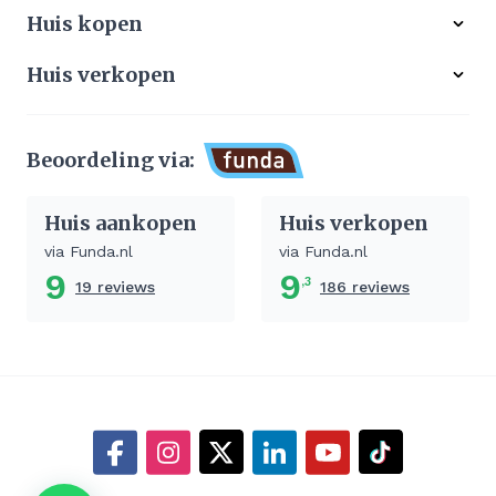
Alle woningen
Huis kopen
Ons werkgebied
Gratis zoekservice
Huis verkopen
Aangekocht
Koop zonder risico
Waardebepaling
Stille verkoop
Beoordeling via:
Afhandeling verkoop huis
Huis aankopen
Huis verkopen
via Funda.nl
via Funda.nl
9
9
,3
19 reviews
186 reviews