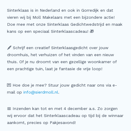
Meer
Sinterklaas is in Nederland en ook in Gorredijk en dat
Buitenstate Makelaar
vieren wij bij Moll Makelaars met een bijzondere actie!
Doe mee met onze Sinterklaas Gedichtwedstrijd en maak
Woningwaarde (indicatie) in één minuut…
kans op een speciaal Sinterklaascadeau! 🎁
Zoeker aangeboden!
Koop zonder risico
🖋️ Schrijf een creatief Sinterklaasgedicht over jouw
Waardevast Garantie
droomhuis, het verhuizen of het vinden van een nieuw
thuis. Of je nu droomt van een gezellige woonkamer of
Dubbele maandlasten
een prachtige tuin, laat je fantasie de vrije loop!
Gratis Zoekservice
Blog & Vlog
💌 Hoe doe je mee? Stuur jouw gedicht naar ons via e-
Veelgestelde vragen
mail op
info@sierdmoll.nl
.
📅 Inzenden kan tot en met 4 december a.s. Zo zorgen
wij ervoor dat het Sinterklaascadeau op tijd bij de winnaar
aankomt, precies op Pakjesavond!