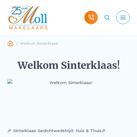
Ga naar de inhoud
/
Welkom Sinterklaas!
Woningaanbod
Welkom Sinterklaas!
Hulp bij koop
Hulp bij verkoop
Over ons
Contact
🎉 Sinterklaas Gedichtwedstrijd: Huis & Thuis🎉