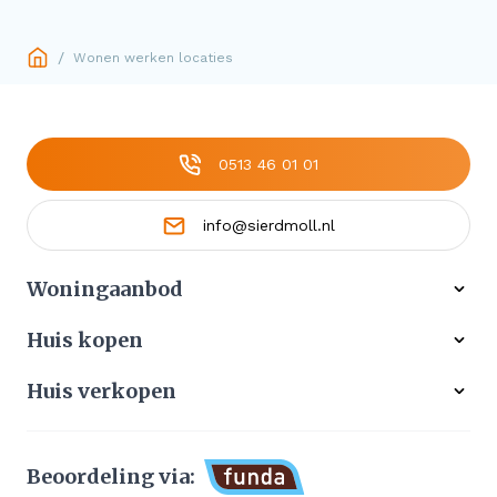
/
Wonen werken locaties
0513 46 01 01
info@sierdmoll.nl
Woningaanbod
Alle woningen
Huis kopen
Ons werkgebied
Gratis zoekservice
Huis verkopen
Aangekocht
Koop zonder risico
Waardebepaling
Stille verkoop
Beoordeling via: