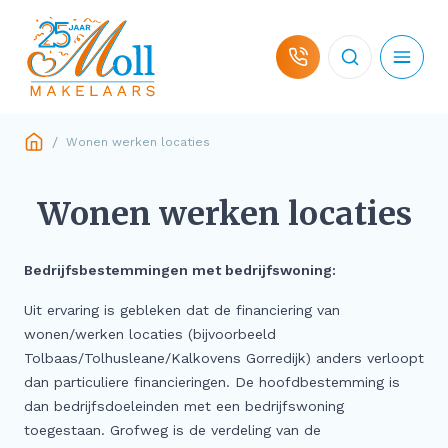
Ga naar de inhoud
/
Wonen werken locaties
Woningaanbod
Wonen werken locaties
Hulp bij koop
Bedrijfsbestemmingen met bedrijfswoning:
Hulp bij verkoop
Uit ervaring is gebleken dat de financiering van
wonen/werken locaties (bijvoorbeeld
Over ons
Tolbaas/Tolhusleane/Kalkovens Gorredijk) anders verloopt
dan particuliere financieringen. De hoofdbestemming is
Contact
dan bedrijfsdoeleinden met een bedrijfswoning
toegestaan. Grofweg is de verdeling van de