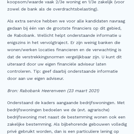
koopsom/waarde vaak 2/3e woning en 1/3e zakelijk (voor
Meer
zowel de bank als de overdrachtsbelasting).
Buitenstate Makelaar
Als extra service hebben we voor alle kandidaten navraag
Woningwaarde (indicatie) in één minuut…
gedaan bij één van de grootste financiers op dit gebied,
de Rabobank. Wellicht helpt onderstaande informatie u
Zoeker aangeboden!
enigszins in het vervolgtraject. Er zijn weinig banken die
Koop zonder risico
wonen/werken locaties financieren en de verwachting is
Waardevast Garantie
dat de verstrekkingsnormen vergelijkbaar zijn. U kunt dit
uiteraard door uw eigen financiële adviseur laten
Dubbele maandlasten
controleren. Tip: geef daarbij onderstaande informatie
Gratis Zoekservice
door aan uw eigen adviseur.
Blog & Vlog
Bron: Rabobank Heerenveen (23 maart 2021)
Veelgestelde vragen
Onderstaand de kaders aangaande bedrijfswoningen. Met
bedrijfswoningen bedoelen we de (evt. agrarische)
bedrijfswoning met naast de bestemming wonen ook een
zakelijke bestemming. Als bijbehorende gebouwen volledig
privé gebruikt worden, dan is een particuliere lening op