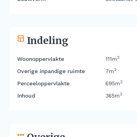
Indeling
2
Woonoppervlakte
111m
2
Overige inpandige ruimte
7m
2
Perceeloppervlakte
695m
3
Inhoud
365m