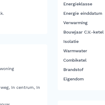
Energieklasse
k.
Energie einddatum
Verwarming
Bouwjaar C.V.-ketel
Isolatie
Warmwater
Combiketel
 woning
Brandstof
Eigendom
 weg, In centrum, In
bouw