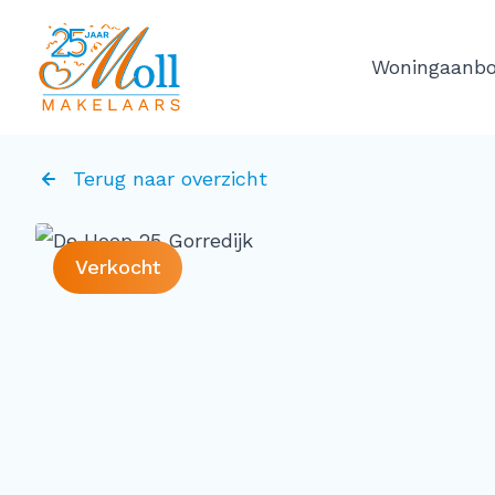
Ga naar de inhoud
Woningaanb
Terug naar overzicht
Verkocht