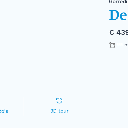
Gorredi
De
€ 439
111 
3D tour