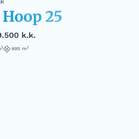
jk
 Hoop 25
.500 k.k.
2
2
m
695 m