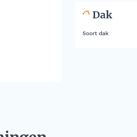
Dak
Soort dak
e
e