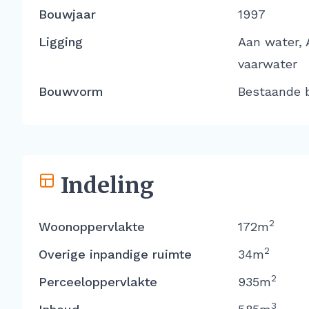
Bouwjaar
1997
Ligging
Aan water, 
vaarwater
Bouwvorm
Bestaande 
Indeling
2
Woonoppervlakte
172m
2
Overige inpandige ruimte
34m
2
Perceeloppervlakte
935m
3