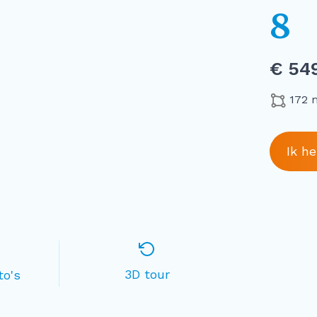
8
€ 549
172 
Ik h
3D tour