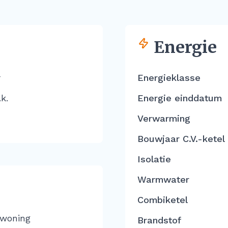
Energie
r
Energieklasse
k.
Energie einddatum
Verwarming
Bouwjaar C.V.-ketel
Isolatie
Warmwater
Combiketel
 woning
Brandstof