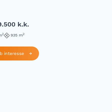
.500 k.k.
2
2
m
935 m
eb interesse