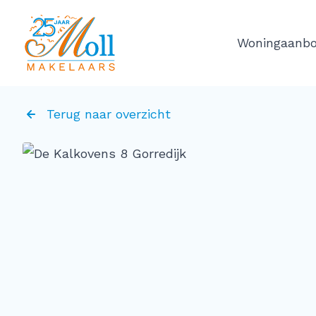
Ga naar de inhoud
Woningaanb
Terug naar overzicht