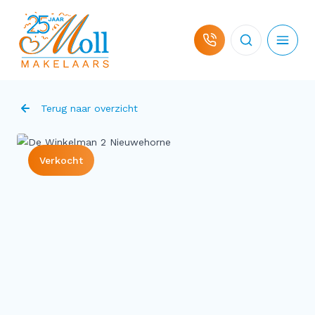
Ga naar de inhoud
Terug naar overzicht
Verkocht