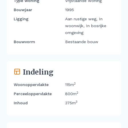
Type woning
Vrijstaande woning
Bouwjaar
1995
Ligging
Aan rustige weg, In
woonwijk, In bosrijke
omgeving
Bouwvorm
Bestaande bouw
Indeling
2
Woonoppervlakte
115m
2
Perceeloppervlakte
800m
3
Inhoud
375m