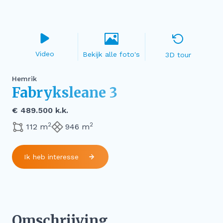
Video
3D tour
Hemrik
Fabryksleane 3
€ 489.500 k.k.
2
2
112 m
946 m
Ik heb interesse
Omschrijving