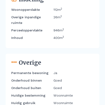
2
Woonoppervlakte
112m
2
Overige inpandige
26m
ruimte
2
Perceeloppervlakte
946m
3
Inhoud
400m
Overige
Permanente bewoning
Ja
Onderhoud binnen
Goed
Onderhoud buiten
Goed
Huidige bestemming
Woonruimte
Huidig gebruik
Woonruimte