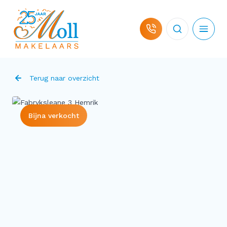
Ga naar de inhoud
Terug naar overzicht
Bijna verkocht