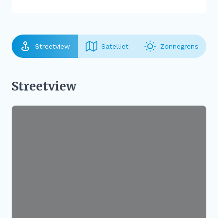
Streetview
Satelliet
Zonnegrens
Streetview