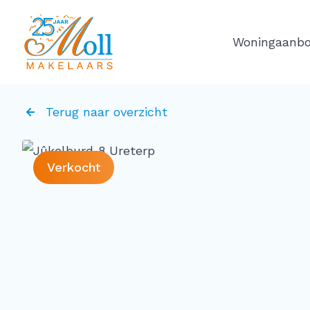
Ga naar de inhoud
Woningaanb
Terug naar overzicht
Verkocht