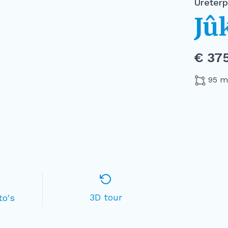
Ureterp
Jû
€ 375
95 m
3D tour