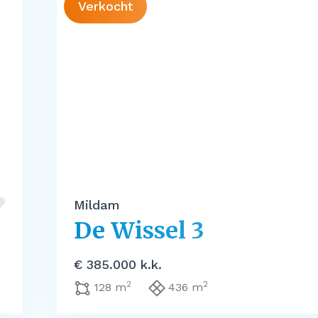
Verkocht
Mildam
De Wissel 3
€ 385.000 k.k.
2
2
128 m
436 m