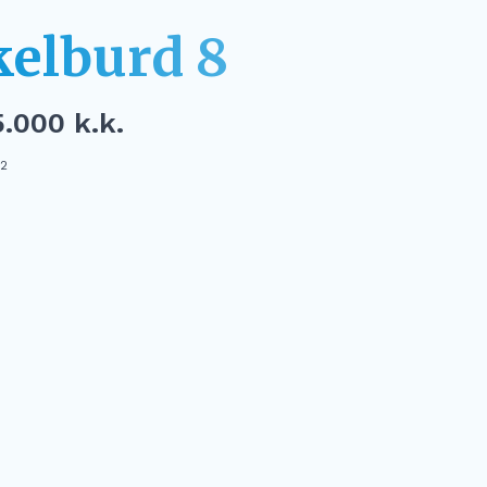
kelburd 8
.000 k.k.
2