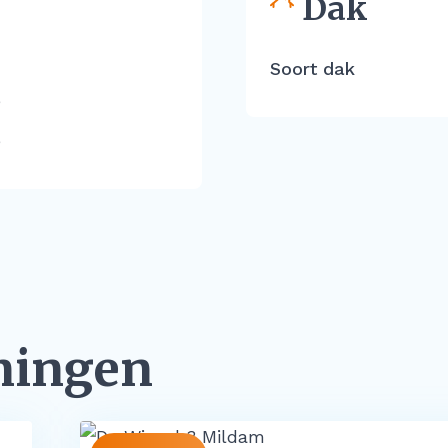
Dak
Soort dak
e
e
ningen