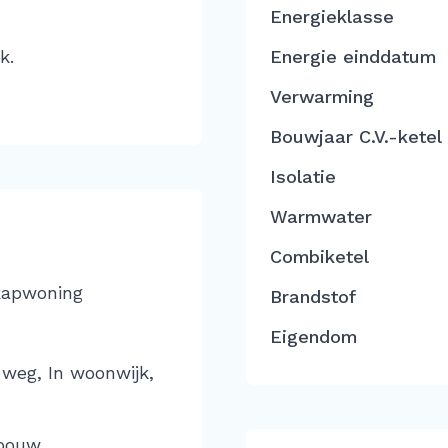
Energieklasse
k.
Energie einddatum
Verwarming
Bouwjaar C.V.-ketel
Isolatie
Warmwater
Combiketel
kapwoning
Brandstof
Eigendom
 weg, In woonwijk,
bouw