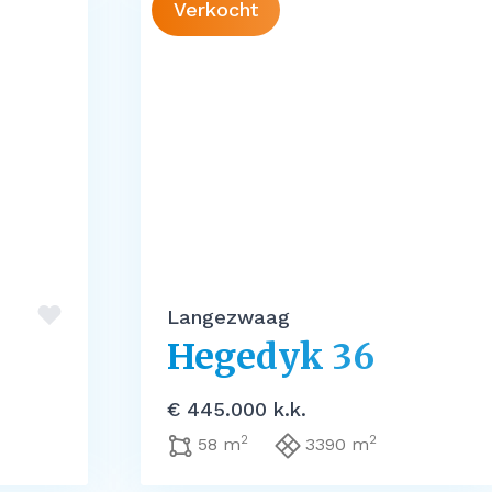
Verkocht
Langezwaag
Hegedyk 36
€ 445.000 k.k.
2
2
58 m
3390 m