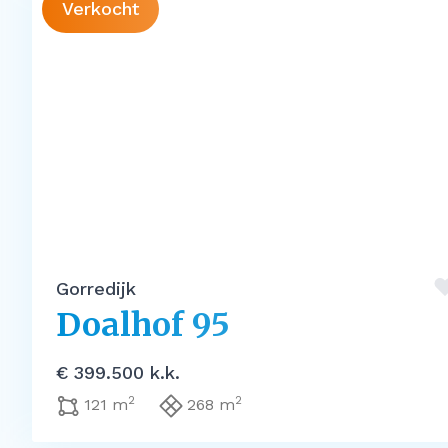
Verkocht
Gorredijk
Doalhof 95
€ 399.500 k.k.
2
2
121 m
268 m