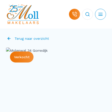
Ga naar de inhoud
Terug naar overzicht
Verkocht