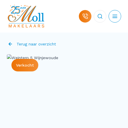
Ga naar de inhoud
Terug naar overzicht
Verkocht