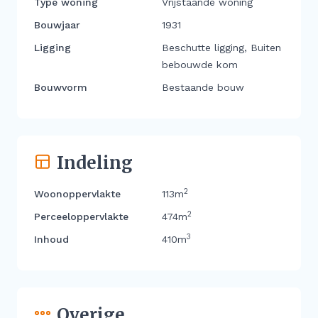
Type woning
Vrijstaande woning
Bouwjaar
1931
Ligging
Beschutte ligging, Buiten
bebouwde kom
Bouwvorm
Bestaande bouw
Indeling
2
Woonoppervlakte
113m
2
Perceeloppervlakte
474m
3
Inhoud
410m
Overige