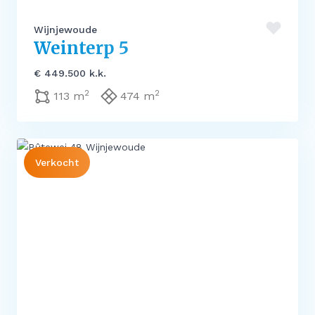
Wijnjewoude
Weinterp 5
€ 449.500 k.k.
2
2
113 m
474 m
Verkocht