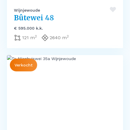
Wijnjewoude
Bûtewei 48
€ 595.000 k.k.
2
2
121 m
2640 m
Verkocht