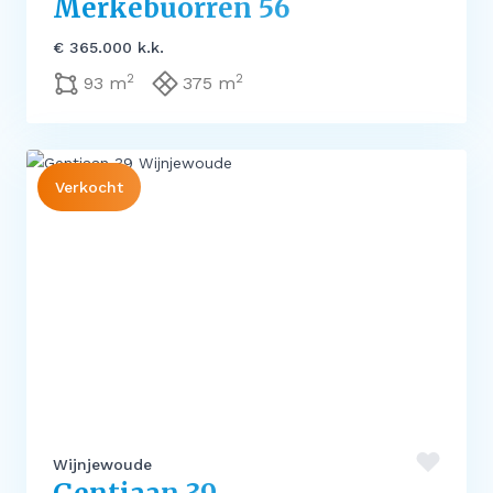
Merkebuorren 56
€ 365.000 k.k.
2
2
93 m
375 m
Verkocht
Wijnjewoude