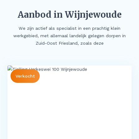
Meer
Aanbod in Wijnjewoude
Buitenstate Makelaar
Woningwaarde (indicatie) in één minuut…
We zijn actief als specialist in een prachtig klein
werkgebied, met allemaal landelijk gelegen dorpen in
Zoeker aangeboden!
Zuid-Oost Friesland, zoals deze
Koop zonder risico
Waardevast Garantie
Dubbele maandlasten
Verkocht
Gratis Zoekservice
Blog & Vlog
Veelgestelde vragen