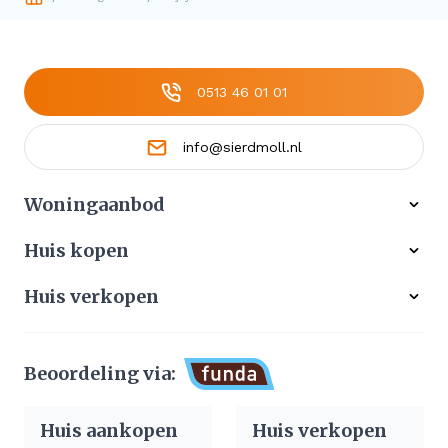
0513 46 01 01
info@sierdmoll.nl
Woningaanbod
Alle woningen
Huis kopen
Ons werkgebied
Gratis zoekservice
Huis verkopen
Aangekocht
Koop zonder risico
Waardebepaling
Stille verkoop
Beoordeling via:
Afhandeling verkoop huis
Huis aankopen
Huis verkopen