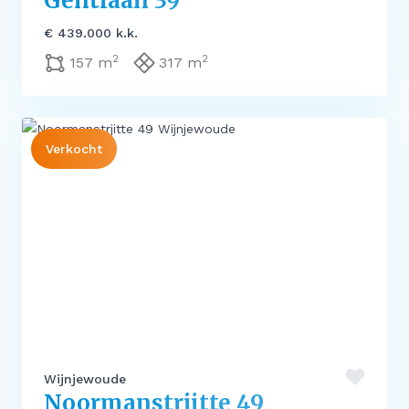
Gentiaan 39
€ 439.000 k.k.
2
2
157 m
317 m
Verkocht
Wijnjewoude
Noormanstrjitte 49