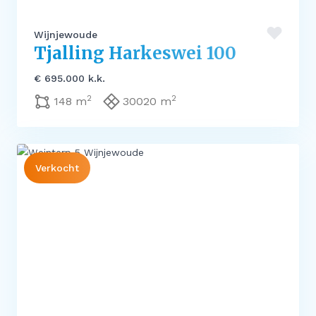
Wijnjewoude
Tjalling Harkeswei 100
€ 695.000 k.k.
2
2
148 m
30020 m
Verkocht