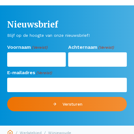
Nieuwsbrief
Blijf op de hoogte van onze nieuwsbrief!
Voornaam
Achternaam
(Vereist)
(Vereist)
E-mailadres
(Vereist)
Versturen
/
/
Werkgebied
Wijnjewoude