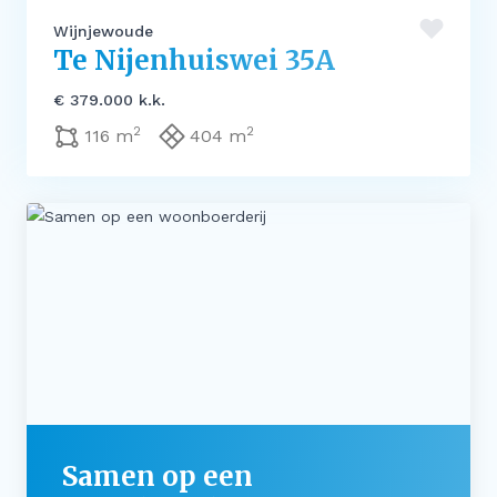
Wijnjewoude
Te Nijenhuiswei 35A
€ 379.000 k.k.
2
2
116 m
404 m
Samen op een