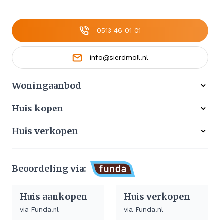
0513 46 01 01
info@sierdmoll.nl
Woningaanbod
Alle woningen
Huis kopen
Ons werkgebied
Gratis zoekservice
Huis verkopen
Aangekocht
Koop zonder risico
Waardebepaling
Stille verkoop
Beoordeling via:
Afhandeling verkoop huis
Huis aankopen
Huis verkopen
via Funda.nl
via Funda.nl