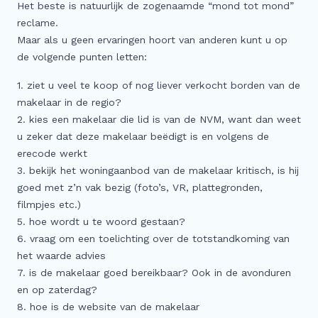
Het beste is natuurlijk de zogenaamde “mond tot mond”
Meer
reclame.
Maar als u geen ervaringen hoort van anderen kunt u op
Buitenstate Makelaar
de volgende punten letten:
Woningwaarde (indicatie) in één minuut…
1. ziet u veel te koop of nog liever verkocht borden van de
Zoeker aangeboden!
makelaar in de regio?
Koop zonder risico
2. kies een makelaar die lid is van de NVM, want dan weet
Waardevast Garantie
u zeker dat deze makelaar beëdigt is en volgens de
erecode werkt
Dubbele maandlasten
3. bekijk het woningaanbod van de makelaar kritisch, is hij
Gratis Zoekservice
goed met z’n vak bezig (foto’s, VR, plattegronden,
Blog & Vlog
filmpjes etc.)
5. hoe wordt u te woord gestaan?
Veelgestelde vragen
6. vraag om een toelichting over de totstandkoming van
het waarde advies
7. is de makelaar goed bereikbaar? Ook in de avonduren
en op zaterdag?
8. hoe is de website van de makelaar