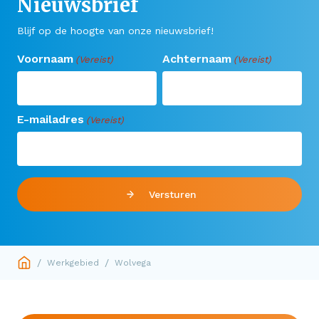
Nieuwsbrief
Blijf op de hoogte van onze nieuwsbrief!
Voornaam
Achternaam
(Vereist)
(Vereist)
E-mailadres
(Vereist)
Versturen
/
/
Werkgebied
Wolvega