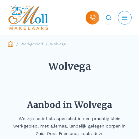
Ga naar de inhoud
Map
/
/
Werkgebied
Wolvega
Woningaanbod
Wolvega
Hulp bij koop
Hulp bij verkoop
Aanbod in Wolvega
Over ons
We zijn actief als specialist in een prachtig klein
Contact
werkgebied, met allemaal landelijk gelegen dorpen in
Zuid-Oost Friesland, zoals deze