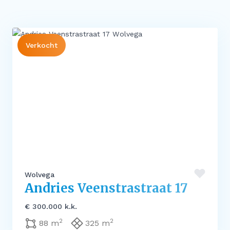
Meer
Buitenstate Makelaar
Verkocht
Woningwaarde (indicatie) in één minuut…
Zoeker aangeboden!
Koop zonder risico
Waardevast Garantie
Dubbele maandlasten
Gratis Zoekservice
Blog & Vlog
Veelgestelde vragen
Wolvega
Andries Veenstrastraat 17
€ 300.000 k.k.
2
2
88 m
325 m