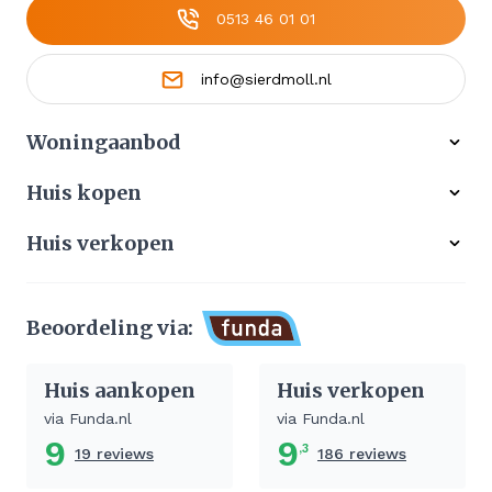
0513 46 01 01
info@sierdmoll.nl
Woningaanbod
Alle woningen
Huis kopen
Ons werkgebied
Gratis zoekservice
Huis verkopen
Aangekocht
Koop zonder risico
Waardebepaling
Stille verkoop
Beoordeling via:
Afhandeling verkoop huis
Huis aankopen
Huis verkopen
via Funda.nl
via Funda.nl
9
9
,3
19 reviews
186 reviews