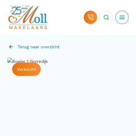
Ga naar de inhoud
Terug naar overzicht
Verkocht