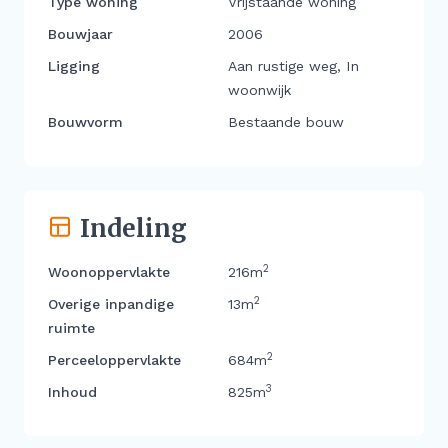
Type woning
Vrijstaande woning
Bouwjaar
2006
Ligging
Aan rustige weg, In
woonwijk
Bouwvorm
Bestaande bouw
Indeling
2
Woonoppervlakte
216m
2
Overige inpandige
13m
ruimte
2
Perceeloppervlakte
684m
3
Inhoud
825m