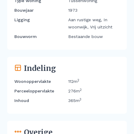
Type woning
Tussenwoning
Bouwjaar
1973
Ligging
Aan rustige weg, In
woonwijk, Vrij uitzicht
Bouwvorm
Bestaande bouw
Indeling
2
Woonoppervlakte
112m
2
Perceeloppervlakte
276m
3
Inhoud
365m
Overige