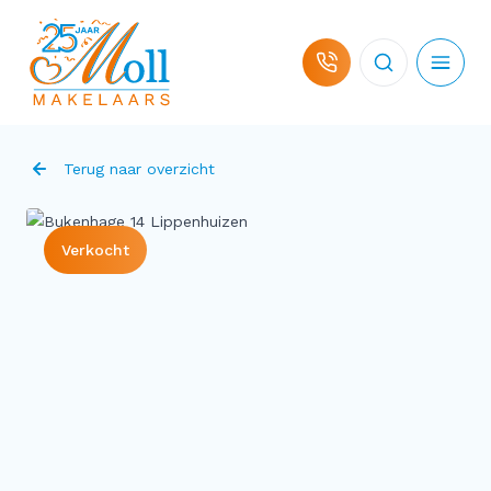
Ga naar de inhoud
Terug naar overzicht
Verkocht