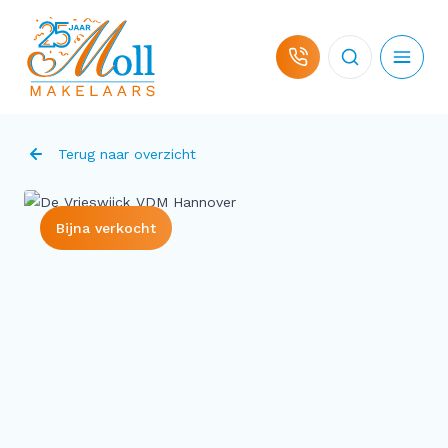
Ga naar de inhoud
Terug naar overzicht
Bijna verkocht