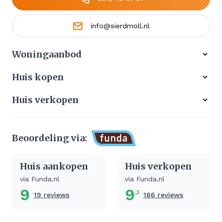
info@sierdmoll.nl
Woningaanbod
Alle woningen
Huis kopen
Ons werkgebied
Gratis zoekservice
Huis verkopen
Aangekocht
Koop zonder risico
Waardebepaling
Stille verkoop
Beoordeling via:
Afhandeling verkoop huis
Huis aankopen
Huis verkopen
via Funda.nl
via Funda.nl
9
9
,3
19 reviews
186 reviews