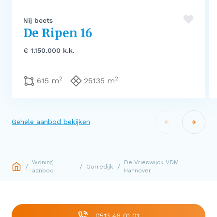
Nij beets
De Ripen 16
€ 1.150.000 k.k.
2
2
615 m
25135 m
Gehele aanbod bekijken
Woning
De Vrieswijck VDM
/
/
/
Gorredijk
aanbod
Hannover
0513 46 01 01