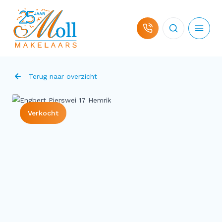
Ga naar de inhoud
Terug naar overzicht
Verkocht