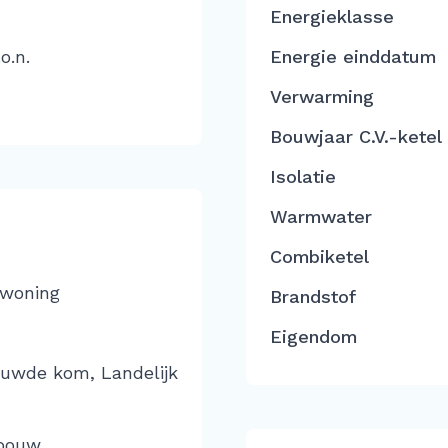
Energieklasse
o.n.
Energie einddatum
Verwarming
Bouwjaar C.V.-ketel
Isolatie
Warmwater
Combiketel
 woning
Brandstof
Eigendom
ouwde kom, Landelijk
bouw