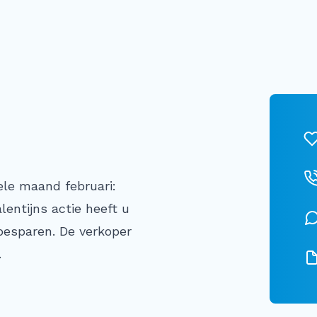
hele maand februari:
alentijns actie heeft u
besparen. De verkoper
.