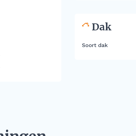
Dak
Soort dak
e
e