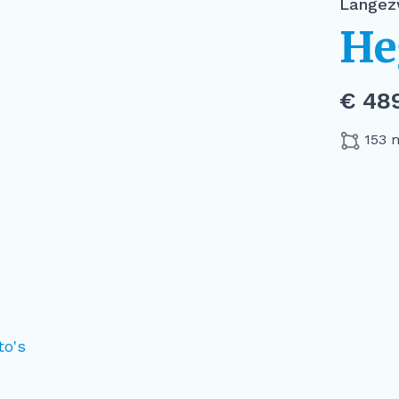
Langez
He
€ 489
153 