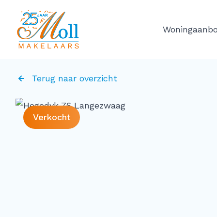
Ga naar de inhoud
Woningaanb
Terug naar overzicht
Verkocht