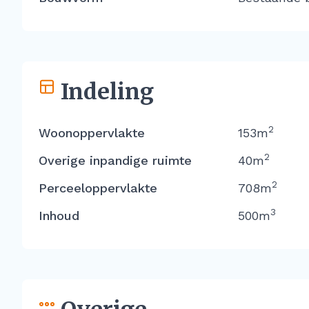
Indeling
2
Woonoppervlakte
153m
2
Overige inpandige ruimte
40m
2
Perceeloppervlakte
708m
3
Inhoud
500m