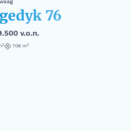
waag
gedyk 76
.500 v.o.n.
2
2
m
708 m