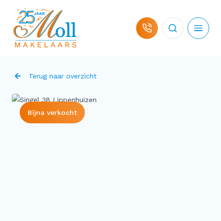
Ga naar de inhoud
Terug naar overzicht
Bijna verkocht