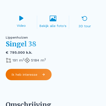
Video
3D tour
Lippenhuizen
Singel 38
€ 795.000 k.k.
2
2
191 m
5184 m
Ik heb interesse
Omschrijving