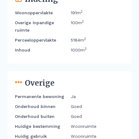
2
Woonoppervlakte
191m
2
Overige inpandige
100m
ruimte
2
Perceeloppervlakte
5184m
3
Inhoud
1000m
Overige
Permanente bewoning
Ja
Onderhoud binnen
Goed
Onderhoud buiten
Goed
Huidige bestemming
Woonruimte
Huidig gebruik
Woonruimte