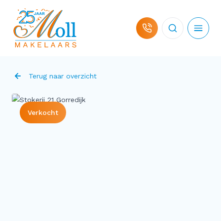
Ga naar de inhoud
Terug naar overzicht
Verkocht