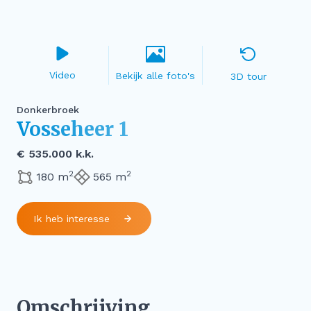
Video
3D tour
Donkerbroek
Vosseheer 1
€ 535.000 k.k.
2
2
180 m
565 m
Ik heb interesse
Omschrijving