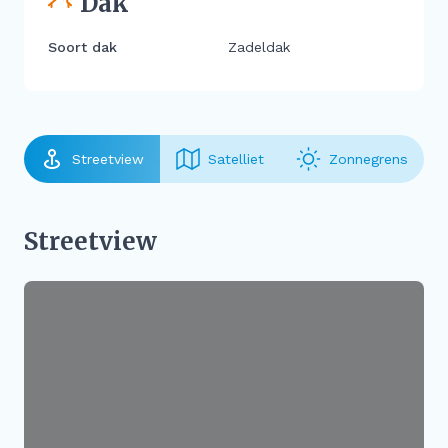
Dak
Soort dak
Zadeldak
Streetview
Satelliet
Zonnegrens
Streetview