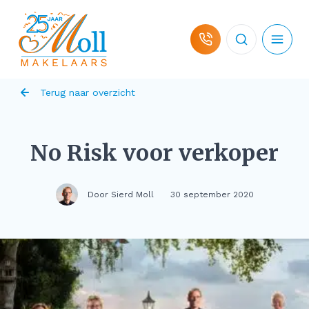
Ga naar de inhoud
Terug naar overzicht
Woningaanbod
No Risk voor verkoper
Hulp bij koop
Door Sierd Moll
30 september 2020
Hulp bij verkoop
Over ons
Contact