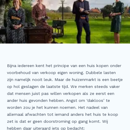
Meer
Buitenstate Makelaar
Woningwaarde (indicatie) in één minuut…
Zoeker aangeboden!
Koop zonder risico
Waardevast Garantie
Dubbele maandlasten
Bijna iedereen kent het principe van een huis kopen onder
Gratis Zoekservice
voorbehoud van verkoop eigen woning. Dubbele lasten
zijn namelijk nooit leuk. Maar de huizenmarkt is een beetje
Blog & Vlog
op hol geslagen de laatste tijd. We merken steeds vaker
Veelgestelde vragen
dat mensen juist pas willen verkopen als ze eerst een
ander huis gevonden hebben. Angst om ‘dakloos’ te
worden zou je het kunnen noemen. Het nadeel van
allemaal afwachten tot iemand anders het huis te koop
zet is dat er geen doorstroming op gang komt. Wij
hebben daar uiteraard iets op bedacht: