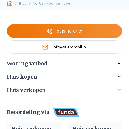
/
/
Blog
No Risk voor verkoper
0513 46 01 01
info@sierdmoll.nl
Woningaanbod
Alle woningen
Huis kopen
Ons werkgebied
Gratis zoekservice
Huis verkopen
Aangekocht
Koop zonder risico
Waardebepaling
Stille verkoop
Beoordeling via:
Afhandeling verkoop huis
Huis aankopen
Huis verkopen