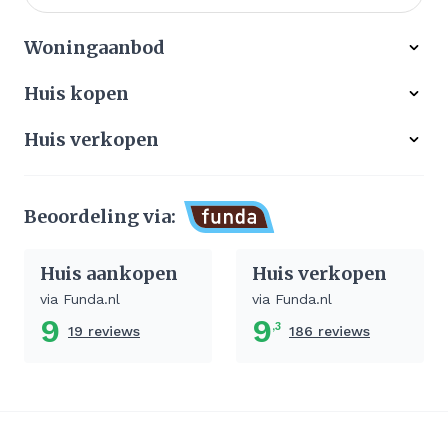
Woningaanbod
Alle woningen
Huis kopen
Ons werkgebied
Gratis zoekservice
Huis verkopen
Aangekocht
Koop zonder risico
Waardebepaling
Stille verkoop
Beoordeling via:
Afhandeling verkoop huis
Huis aankopen
Huis verkopen
via Funda.nl
via Funda.nl
9
9
,3
19 reviews
186 reviews