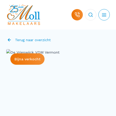
Ga naar de inhoud
Terug naar overzicht
Bijna verkocht