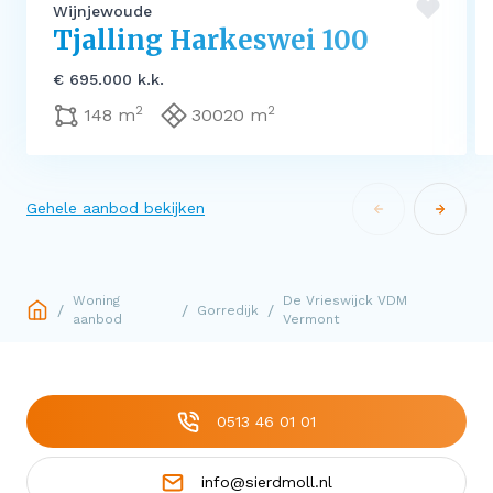
Wijnjewoude
Tjalling Harkeswei 100
€ 695.000 k.k.
2
2
148 m
30020 m
Gehele aanbod bekijken
Woning
De Vrieswijck VDM
/
/
/
Gorredijk
aanbod
Vermont
0513 46 01 01
info@sierdmoll.nl